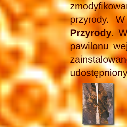
zmodyfikowan
przyrody. 
Przyrody
. W
pawilonu wej
zainstalow
udostępniony