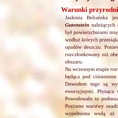
Warunki przyrodni
Jaskinia Beliańska j
Gutenstein
należących d
był powierzchniami mię
wzdłuż których przesiąk
opadów deszczu. Poniew
rozczłonkowany niż obec
obszaru.
Na wczesnym etapie rozw
będąca pod ciśnieniem 
Dowodem tego są wym
eworsyjnymi. Płynąca 
Powodowało to podnosz
Poziome warstwy osadó
wypełniona wodą aż