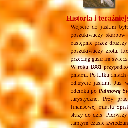
Historia i teraźniej
Wejście do jaskini by
poszukiwaczy skarbów 
następnie przez dłuższ
poszukiwaczy złota, kt
przeciąg gasił im świecz
W roku
1881
przypadkow
pniami. Po kilku dniach
odkrycie jaskini. Już 
odcinku po
Palmową Si
turystyczne. Przy pra
finansowej miasta Spis
służy do dziś. Pierwszy
tamtym czasie zwiedzani