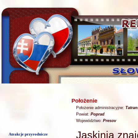
Strona Główna
Położenie
Położenie administracyjne:
Tatra
Informacje ogólne
Powiat:
Poprad
Województwo:
Presov
Jaskinia zna
Atrakcje przyrodnicze