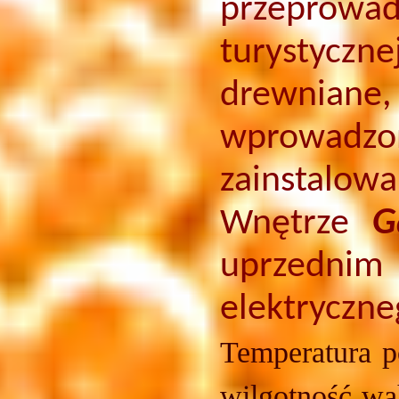
przeprowa
turystycz
drewnian
wprowadz
zainstalo
Wnętrze
G
uprzedni
elektryczne
Temperatura p
wilgotność wa