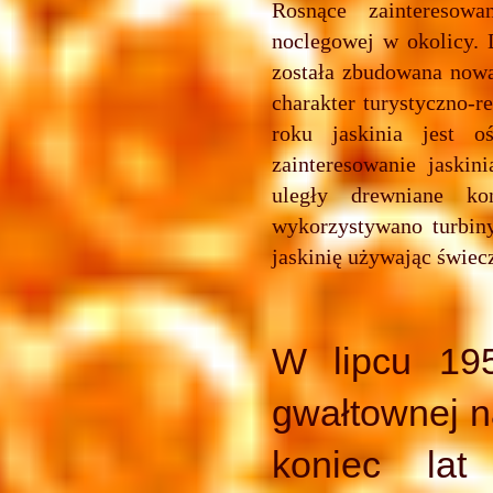
Rosnące zainteresow
noclegowej w okolicy. 
została zbudowana nowa
charakter turystyczno-
roku jaskinia jest o
zainteresowanie jaskin
uległy drewniane ko
wykorzystywano turbiny
jaskinię używając świec
W lipcu 195
gwałtownej n
koniec lat