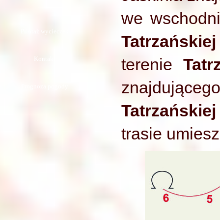
we wschodni
Pilotaż wycieczek
Tatrzańskie
Kontakt
terenie
Tat
znajdująceg
Prognoza pogody
Tatrzańskiej
trasie umiesz