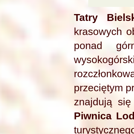
Tatry Biels
krasowych ob
ponad gór
wysokogórsk
rozczłonko
przeciętym pr
znajdują si
Piwnica Lo
turystyczneg