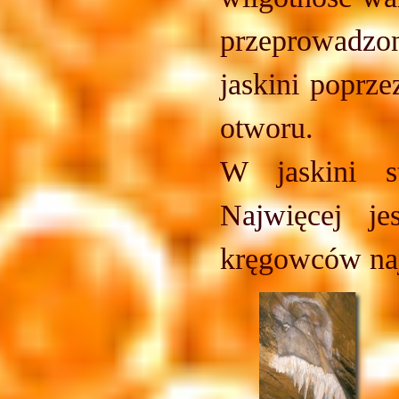
przeprowadzo
jaskini poprz
otworu.
W jaskini s
Najwięcej j
kręgowców naj