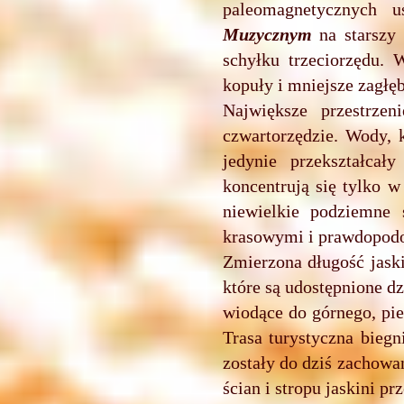
paleomagnetycznych 
Muzycznym
na starszy 
schyłku trzeciorzędu.
kopuły i mniejsze zagłęb
Największe przestrze
czwartorzędzie. Wody, 
jedynie przekształcał
koncentrują się tylko w
niewielkie podziemne 
krasowymi i prawdopodo
Zmierzona długość jask
które są udostępnione d
wiodące do górnego, pi
Trasa turystyczna bieg
zostały do dziś zachowa
ścian i stropu jaskini p