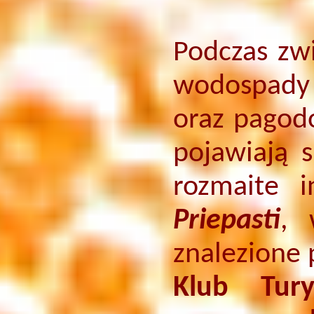
Podczas zw
wodospady 
oraz pagod
pojawiają s
rozmaite 
Priepasti
, 
znalezione 
Klub Tury