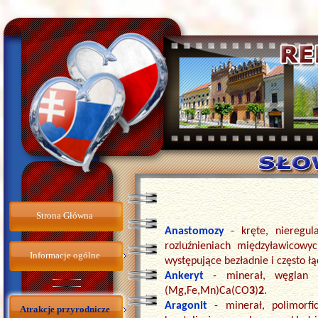
Strona Główna
Anastomozy
- kręte, nieregul
rozluźnieniach międzyławicowyc
Informacje ogólne
występujące bezładnie i często łą
Ankeryt
- minerał, węglan
(Mg,Fe,Mn)Ca(CO
3
)
2
.
Aragonit
- minerał, polimor
Atrakcje przyrodnicze