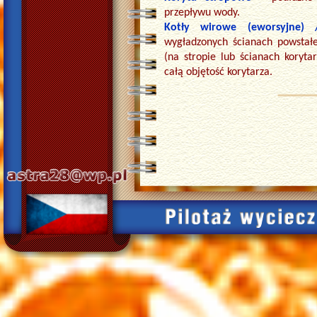
przepływu wody.
Kotły wirowe (eworsyjne) 
wygładzonych ścianach powstał
(na stropie lub ścianach koryt
całą objętość korytarza.