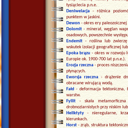
tysiąclecia p.n.e.
Deniwelacja
- różnica poziom
punktem w jaskini.
Dewon
- okres ery paleozoicznej 
Dolomit
- minerał, węglan wa
osadowych, powszechnie występuj
Endemit
- roślina lub zwierz
wskutek izolacji geograficznej l
Epoka brązu
- okres w rozwoju 
Europie ok. 1900-700 lat p.n.e.).
Erozja rzeczna
- proces niszczen
płynących.
Eworsja rzeczna
- drążenie d
obracane wirującą wodą.
Fałd
- deformacja tektoniczna,
warstw.
Fyllit
- skała metamorficzna
drobnoziarnistych przy niskim lub
Heliktyty
- nieregularne, kr
kierunkach.
Horst
- zrąb, struktura tektonic