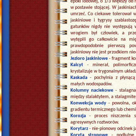
epoki lodowej, o 1/3 większy od m
w postawie stojącej. W jaskiniach
umrzeć. Co ciekawe tolerował w 
jaskiniowe i tygrysy szablasto
gatunków nigdy nie występują 
wrogiem był człowiek, a przed
wytępili go całkowicie na mię
prawdopodobnie pierwszą pows
jaskiniowy nie jest przodkiem ni
Jezioro jaskiniowe
- fragment kor
Kalcyt
- minerał, polimorf
krystalizuje w trygonalnym układz
Kaskada
- pochylnia z płynąc
małych wodospadów.
Kolumny naciekowe
- stalagna
między stalaktytem, a stalagmit
Konwekcja wody
- powolna, o
gradientu termicznego lub chemi
Korozja
- proces niszczenia 
agresywnych roztworów.
Korytarz
- nie-pionowy odcinek j
Koryta stropowe
- podłużne