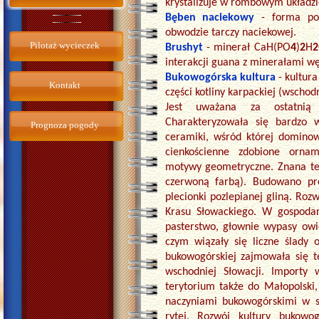
krystalizuje w rombowym układzie
Bęben naciekowy
- forma po
obwodzie tarczy naciekowej.
Pilotaż wycieczek
Brushyt
- minerał CaH(PO
4
)
2
H
2
interakcji guana z minerałami w
Bukowogórska kultura
- kultur
Kontakt
części kotliny karpackiej (wscho
Jest uważana za ostatnią f
Charakteryzowała się bardzo w
Prognoza pogody
ceramiki, wśród której dominow
cienkościenne zdobione ornam
motywy geometryczne. Znana też
czerwoną farbą). Budowano pr
plecionki pozlepianej gliną. Rozwó
Krasu Słowackiego. W gospodar
pasterstwo, głownie wypasy owi
czym wiązały się liczne ślady 
bukowogórskiej zajmowała się t
wschodniej Słowacji. Importy 
terytorium także do Małopolski
naczyniami bukowogórskimi w s
rytej. Rozwój kultury bukowo