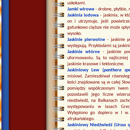
uskokami.
Jamki wirowe
- drobne, płytkie,
Jaskinia lodowa
- jaskinia, w k
on i utrzymuje, jeśli powietr
gatunkowo cięższe nie może spłyną
wysoko.
Jaskinie pierwotne
- jaskinie 
występują. Przykładami są jaskin
Jaskinie wtórne
- jaskinie p
uformowaniu. Są to najliczniej
jaskinie krasowe i tektoniczne.
Jaskiniowy Lew (
panthera sp
misiowi. Zamieszkiwał równoleg
kości znajdowane są w całej Sło
pomiędzy współczesnym lwem 
pozostawili jego liczne wizeru
niedźwiedź, na Bałkanach zacho
występowaniu w lasach Grecj
Wytępiono go dopiero w I w.
afrykańskiego.
Jaskiniowy Niedźwiedź (
Ursus s