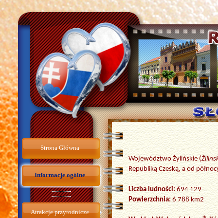
Strona Główna
Województwo Żylińskie (
Žilins
Republiką Czeską, a od północy
Informacje ogólne
Liczba ludności:
694 129
Powierzchnia:
6 788 km2
Atrakcje przyrodnicze