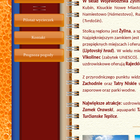
W skład Województwa Żylińs
Kubín, Kisuckie Nowe Miast
Namiestowo (
Námestovo
), R
Pilotaż wycieczek
(
Tvrdošín
).
Stolicą regionu jest
Żylina
, a 
Kontakt
Najpiękniejszym zamkiem jest
przepięknych miejscach i ofer
(
Liptovský hrad
)
. W wielu mi
Prognoza pogody
Vlkolinec
(zabytek UNESCO). A
uzdrowiskowe oferują
Rajecki
Z przyrodniczego punktu wid
Zachodnie
oraz
Tatry Niskie
s
zaporowe oraz parki wodne.
Największe atrakcje:
uzdrowi
Zamek Orawski
, aquaparki
T
Turčianske Teplice
.