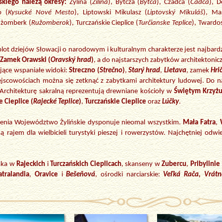
kiego należą okresy:
Żylina (
Žilina
), Bytcza (
Bytča
), Czadca (
Čadca
), D
o (
Kysucké Nové Mesto
), Liptowski Mikulasz (
Liptovský Mikuláš
), Mar
użomberk (
Ružomberok
), Turczańskie Cieplice (
Turčianske Teplice
), Twardo
splot dziejów Słowacji o narodowym i kulturalnym charakterze jest najbar
Zamek Orawski (
Oravský hrad
)
, a do najstarszych zabytków architektoni
ujące wspaniałe widoki:
Streczno (
Strečno
)
,
Starý hrad
,
Lietava
, zamek
Hri
ejscowościach można się zetknąć z zabytkami architektury ludowej. Do 
rchitekturę sakralną reprezentują drewniane kościoły w
Świętym Krzyżu
e Cieplice (
Rajecké Teplice
)
,
Turczańskie Cieplice
oraz
Lúčky
.
zenia Województwo Żylińskie dysponuje nieomal wszystkim.
Mała Fatra
,
ą rajem dla wielbicieli turystyki pieszej i rowerzystów. Najchętniej odw
ska w
Rajeckich
i
Turczańskich Cieplicach
, skanseny w
Zubercu
,
Pribylinie
atralandia
,
Oravice
i
Bešeňová
, ośrodki narciarskie:
Veľká Rača, Vrátn