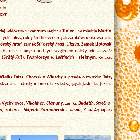
olný
tin,
szyn
dziej widoczny w centrum regionu
Turiec
– w mieście
Martin
.
cznych należą ruiny średniowiecznych zamków, ulokowane na
čovský hrad
, zamek
Súľovský hrad
,
Likava
,
Zamek Liptovski
najbardziej znanych pod tym względem należy miejscowość
 (
Svätý Kríž
)
,
Twardoszynie
,
Leštinách
i
Istebnym
. Kuracje
Wielka Fatra
,
Choczskie Wierchy
a przede wszystkim
Tatry
iedzane są udostępnione dla zwiedzających jaskinie, jeziora
i
Vychylovce
,
Vlkolínec
,
Čičmany
, zamki:
Budatín
,
Strečno
i
a, Zuberec, Skipark Ružomberok i Jasná
, Spa&Aquapark